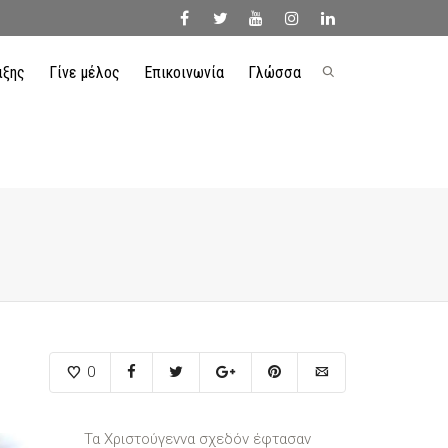
ιξης
Γίνε μέλος
Επικοινωνία
Γλώσσα
facebook
twitter
youtube
instagram
linkedin
0
Τα Χριστούγεννα σχεδόν έφτασαν