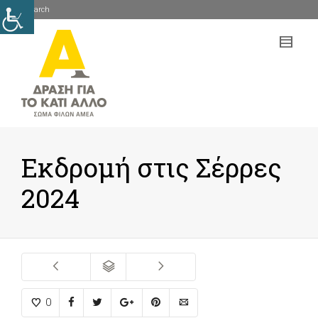
Search
mob
me
Εκδρομή στις Σέρρες
2024
0