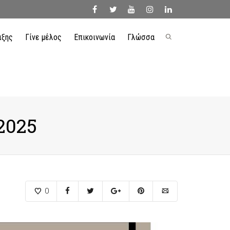
ιξης
Γίνε μέλος
Επικοινωνία
Γλώσσα
facebook
twitter
youtube
instagram
linkedin
2025
0