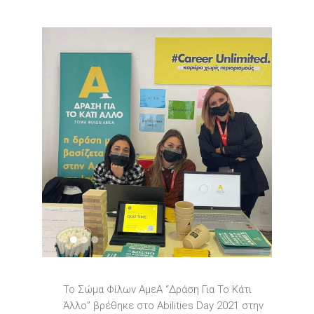
1
2
3
Το Σώμα Φίλων ΑμεΑ “Δράση Για Το Κάτι
Άλλο” βρέθηκε στο Abilities Day 2021 στην