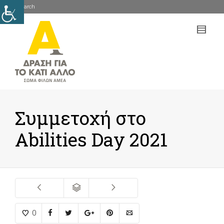
Search
mob
me
Συμμετοχή στο
Abilities Day 2021
0