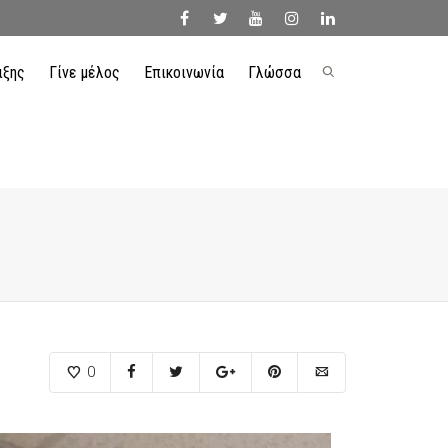
ιξης
Γίνε μέλος
Επικοινωνία
Γλώσσα
facebook
twitter
youtube
instagram
linkedin
0