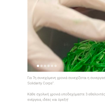
1
2
3
4
5
6
Για 7η συνεχόμενη χρονιά συνεχίζεται η συνεργα
Solidarity Corps”.
Κάθε σχολική χρονιά υποδεχόμαστε 3 εθελοντές
ενέργεια, ιδέες και όρεξη!