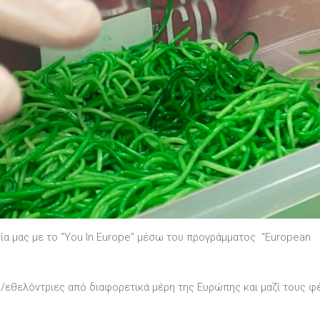
σία μας με το “You In Europe” μέσω του προγράμματος “European
/εθελόντριες από διαφορετικά μέρη της Ευρώπης και μαζί τους φ