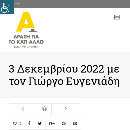
Search
mob
me
3 Δεκεμβρίου 2022 με
τον Γιώργο Ευγενιάδη
0